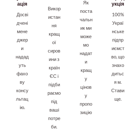
Як
ація
укція
Викор
поста
Досві
100%
истан
чальн
дчені
Украї
ня
ик ми
мене
нське
кращ
може
джер
підпр
ої
мо
и
иємст
сиров
надат
надад
во, що
ини з
и
уть
знахо
країн
кращ
фахо
дитьс
ЄС і
у
ву
я м.
підби
цінов
консу
Стави
раємо
у
льтац
ще.
під
пропо
ію.
ваші
зицію
потре
би.