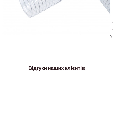
З
н
у
Відгуки наших клієнтів