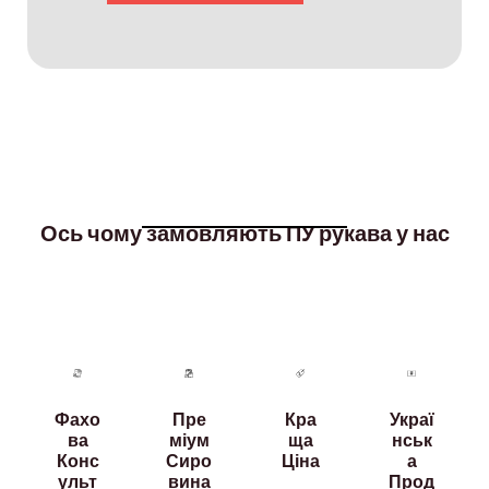
Ось чому замовляють ПУ рукава у нас
Фахо
Пре
Кра
Украї
ва
міум
ща
нськ
Конс
Сиро
Ціна
а
ульт
вина
Прод